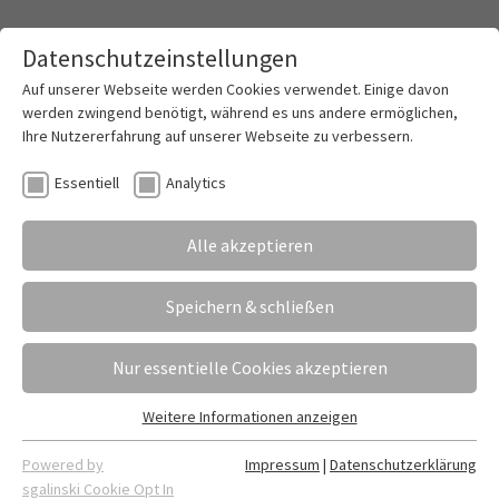
Datenschutzeinstellungen
Toggle mai
Auf unserer Webseite werden Cookies verwendet. Einige davon
werden zwingend benötigt, während es uns andere ermöglichen,
Ihre Nutzererfahrung auf unserer Webseite zu verbessern.
Aktuelles aus dem Schulleben
Essentiell
Analytics
rherige
1
2
3
4
5
6
7
8
9
10
11
12
13
14
nächste
Alle akzeptieren
Speichern & schließen
Nur essentielle Cookies akzeptieren
Weitere Informationen anzeigen
Essentiell
Essentielle Cookies werden für grundlegende Funktionen der
Powered by
Impressum
|
Datenschutzerklärung
Webseite benötigt. Dadurch ist gewährleistet, dass die
sgalinski Cookie Opt In