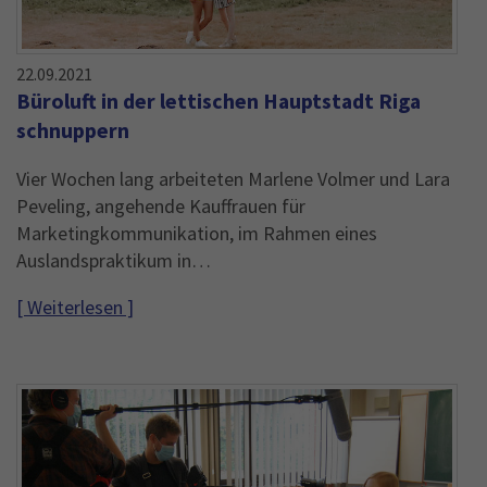
Name
_gid
Anbieter
Google Analytics
22.09.2021
Büroluft in der lettischen Hauptstadt Riga
Laufzeit
1 Jahr
schnuppern
This cookie is installed by Google Analytics.
Vier Wochen lang arbeiteten Marlene Volmer und Lara
The cookie is used to store information of
Peveling, angehende Kauffrauen für
how visitors use a website and helps in
Marketingkommunikation, im Rahmen eines
creating an analytics report of how the
Zweck
Auslandspraktikum in…
wbsite is doing. The data collected including
the number visitors, the source where they
[ Weiterlesen ]
have come from, and the pages viisted in an
anonymous form.