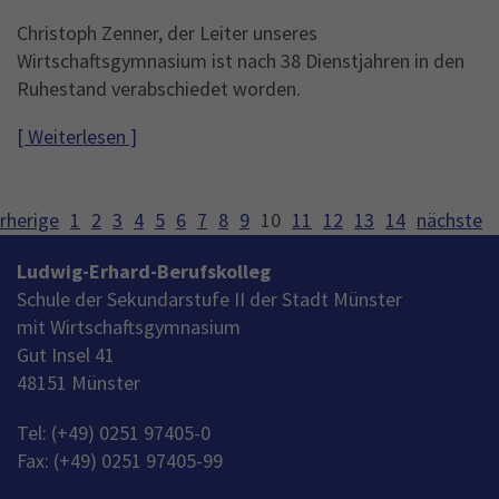
Christoph Zenner, der Leiter unseres
Wirtschaftsgymnasium ist nach 38 Dienstjahren in den
Ruhestand verabschiedet worden.
[ Weiterlesen ]
rherige
1
2
3
4
5
6
7
8
9
10
11
12
13
14
nächste
Ludwig-Erhard-Berufskolleg
Schule der Sekundarstufe II der Stadt Münster
mit Wirtschaftsgymnasium
Gut Insel 41
48151 Münster
Tel: (+49) 0251 97405-0
Fax: (+49) 0251 97405-99