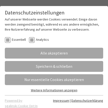
Datenschutzeinstellungen
Toggle mai
Auf unserer Webseite werden Cookies verwendet. Einige davon
werden zwingend benötigt, während es uns andere ermöglichen,
Ihre Nutzererfahrung auf unserer Webseite zu verbessern.
Aktuelles aus dem Schulleben
Essentiell
Analytics
rherige
1
2
3
4
5
6
7
8
9
10
11
12
13
14
nächste
Alle akzeptieren
Speichern & schließen
Nur essentielle Cookies akzeptieren
Weitere Informationen anzeigen
Essentiell
Essentielle Cookies werden für grundlegende Funktionen der
Powered by
Impressum
|
Datenschutzerklärung
Webseite benötigt. Dadurch ist gewährleistet, dass die
sgalinski Cookie Opt In