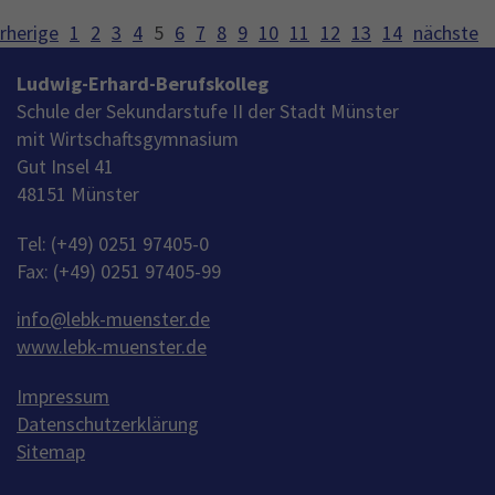
rherige
1
2
3
4
5
6
7
8
9
10
11
12
13
14
nächste
Ludwig-Erhard-Berufskolleg
Schule der Sekundarstufe II der Stadt Münster
mit Wirtschaftsgymnasium
Gut Insel 41
48151 Münster
Tel: (+49) 0251 97405-0
Fax: (+49) 0251 97405-99
info
@
lebk-muenster.de
www.lebk-muenster.de
Impressum
Datenschutzerklärung
Sitemap