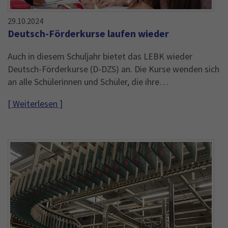
Name
_gid
29.10.2024
Deutsch-Förderkurse laufen wieder
Anbieter
Google Analytics
Auch in diesem Schuljahr bietet das LEBK wieder
Laufzeit
1 Jahr
Deutsch-Förderkurse (D-DZS) an. Die Kurse wenden sich
This cookie is installed by Google Analytics.
an alle Schülerinnen und Schüler, die ihre…
The cookie is used to store information of
how visitors use a website and helps in
[ Weiterlesen ]
creating an analytics report of how the
Zweck
wbsite is doing. The data collected including
the number visitors, the source where they
have come from, and the pages viisted in an
anonymous form.