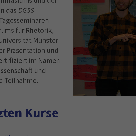
gymnasiums und der
en das
DGSS-
f Tagesseminaren
rums für Rhetorik,
niversität Münster
er Präsentation und
ertifiziert im Namen
issenschaft und
e Teilnahme.
tzten Kurse