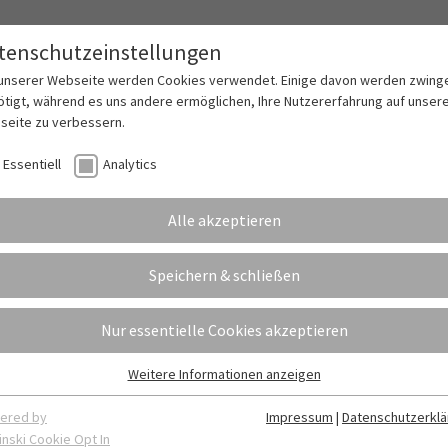
tenschutzeinstellungen
lles
Das LEBK
Abschlüsse
Schulleben
Fö
 unserer Webseite werden Cookies verwendet. Einige davon werden zwing
tigt, während es uns andere ermöglichen, Ihre Nutzererfahrung auf unser
seite zu verbessern.
ationstraining für Schu
Essentiell
Analytics
Alle akzeptieren
Speichern & schließen
Nur essentielle Cookies akzeptieren
Weitere Informationen anzeigen
sentiell
sentielle Cookies werden für grundlegende Funktionen der Webseite
ered by
Impressum
|
Datenschutzerklä
nötigt. Dadurch ist gewährleistet, dass die Webseite einwandfrei
inski Cookie Opt In