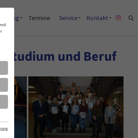
rderung
Termine
Service
Kontakt
end
er
le, Studium und Beruf
rung