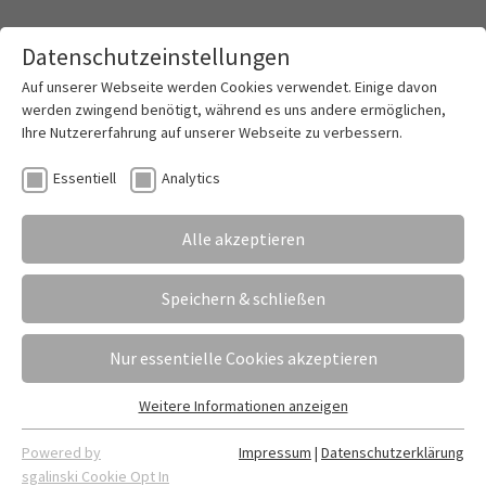
Datenschutzeinstellungen
Toggle mai
Auf unserer Webseite werden Cookies verwendet. Einige davon
werden zwingend benötigt, während es uns andere ermöglichen,
Ihre Nutzererfahrung auf unserer Webseite zu verbessern.
Webuntis – das Digitale Klassenbuch
Essentiell
Analytics
Alle akzeptieren
Speichern & schließen
Nur essentielle Cookies akzeptieren
Weitere Informationen anzeigen
Essentiell
Essentielle Cookies werden für grundlegende Funktionen der
Powered by
Impressum
|
Datenschutzerklärung
Webseite benötigt. Dadurch ist gewährleistet, dass die
sgalinski Cookie Opt In