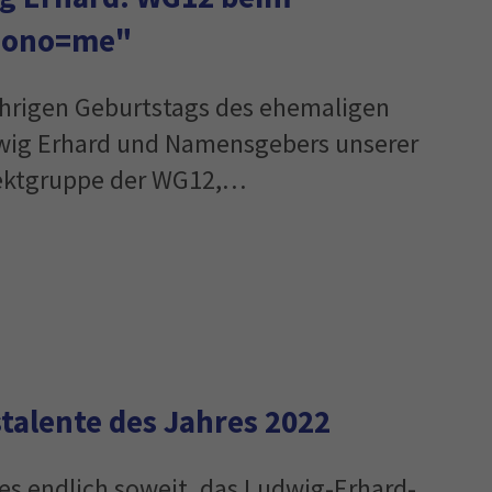
nono=me"
ährigen Geburtstags des ehemaligen
wig Erhard und Namensgebers unserer
jektgruppe der WG12,…
talente des Jahres 2022
 es endlich soweit, das Ludwig-Erhard-