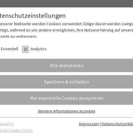
tenschutzeinstellungen
lles
Das LEBK
Abschlüsse
Schulleben
Fö
 unserer Webseite werden Cookies verwendet. Einige davon werden zwing
tigt, während es uns andere ermöglichen, Ihre Nutzererfahrung auf unser
seite zu verbessern.
Essentiell
Analytics
m Schulleben
Alle akzeptieren
Speichern & schließen
vorherige
1
2
Nur essentielle Cookies akzeptieren
20.06.2022
Weitere Informationen anzeigen
Satter Gewinn n
sentiell
sentielle Cookies werden für grundlegende Funktionen der Webseite
ered by
Impressum
|
Datenschutzerklä
nötigt. Dadurch ist gewährleistet, dass die Webseite einwandfrei
20 Studierenden stri
inski Cookie Opt In