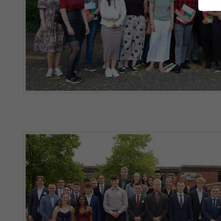
fu
An