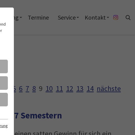
rderung
Termine
Service
Kontakt
end
er
3
4
5
6
7
8
9
10
11
12
13
14
nächste
ach 7 Semestern
rung
chen einen satten Gewinn für sich ein.