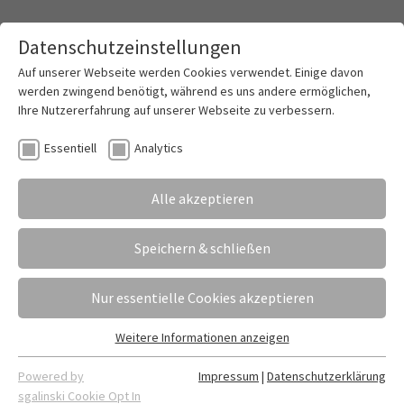
Datenschutzeinstellungen
Toggle mai
Auf unserer Webseite werden Cookies verwendet. Einige davon
werden zwingend benötigt, während es uns andere ermöglichen,
Ihre Nutzererfahrung auf unserer Webseite zu verbessern.
Mit Durchhaltevermögen durch widrige
Essentiell
Analytics
Bedingungen
Alle akzeptieren
25.06.2021
Erstellt von
Fabian Dietrich
106 Schülerinnen und Schüler der Höheren
Speichern & schließen
Berufsfachschule und der Kaufmännischen
Assistenten freuen sich über die bestandene
Nur essentielle Cookies akzeptieren
Fachhochschulreife, 14 sogar mit Berufsabschluss.
Weitere Informationen anzeigen
Essentiell
Essentielle Cookies werden für grundlegende Funktionen der
Powered by
Impressum
|
Datenschutzerklärung
Webseite benötigt. Dadurch ist gewährleistet, dass die
sgalinski Cookie Opt In