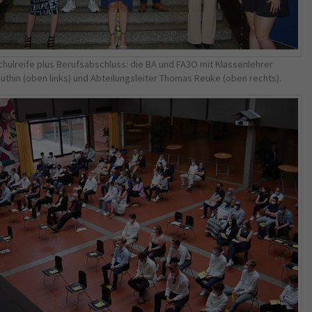
hulreife plus Berufsabschluss: die BA und FA3O mit Klassenlehrer
uthin (oben links) und Abteilungsleiter Thomas Reuke (oben rechts).