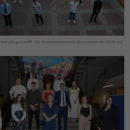
Name
_gid
Anbieter
Google Analytics
Laufzeit
1 Jahr
hulreife geschafft - die Absolventinnen und Absolventen der H12B und
This cookie is installed by Google Analytics.
The cookie is used to store information of
how visitors use a website and helps in
creating an analytics report of how the
Zweck
wbsite is doing. The data collected including
the number visitors, the source where they
have come from, and the pages viisted in an
anonymous form.