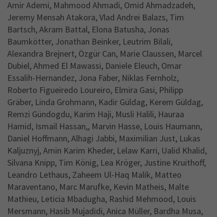
Amir Ademi, Mahmood Ahmadi, Omid Ahmadzadeh,
Jeremy Mensah Atakora, Vlad Andrei Balazs, Tim
Bartsch, Akram Battal, Elona Batusha, Jonas
Baumkötter, Jonathan Beinker, Leutrim Bilali,
Alexandra Brejnert, Özgür Can, Marie Claussen, Marcel
Dubiel, Ahmed El Mawassi, Daniele Eleuch, Omar
Essalih-Hernandez, Jona Faber, Niklas Fernholz,
Roberto Figueiredo Loureiro, Elmira Gasi, Philipp
Gräber, Linda Grohmann, Kadir Güldag, Kerem Güldag,
Remzi Gündogdu, Karim Haji, Musli Halili, Hauraa
Hamid, Ismail Hassan,, Marvin Hasse, Louis Haumann,
Daniel Hoffmann, Alhagi Jabbi, Maximilian Just, Lukas
Kaljuznyj, Amin Karim Kheder, Lelaw Karri, Ualid Khalid,
Silvana Knipp, Tim König, Lea Kröger, Justine Kruithoff,
Leandro Lethaus, Zaheem Ul-Haq Malik, Matteo
Maraventano, Marc Marufke, Kevin Matheis, Malte
Mathieu, Leticia Mbadugha, Rashid Mehmood, Louis
Mersmann, Hasib Mujadidi, Anica Müller, Bardha Musa,