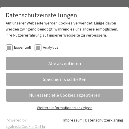
Datenschutzeinstellungen
Toggle mai
Auf unserer Webseite werden Cookies verwendet. Einige davon
werden zwingend benötigt, während es uns andere ermöglichen,
Ihre Nutzererfahrung auf unserer Webseite zu verbessern.
"Wir sind bereit für den nächsten Schritt"
Essentiell
Analytics
16.06.2023
Erstellt von
Fabian Dietrich
Alle akzeptieren
Nur ein Jahr waren die meisten Absolventinnen und
Absolventen der Berufsfachschule (Stufe 1 und
Speichern & schließen
Stufe 2) an unserer Schule. Jetzt erhielten sie ihre
Abschlusszeugnisse.
Nur essentielle Cookies akzeptieren
Weitere Informationen anzeigen
Essentiell
Essentielle Cookies werden für grundlegende Funktionen der
Powered by
Impressum
|
Datenschutzerklärung
Webseite benötigt. Dadurch ist gewährleistet, dass die
sgalinski Cookie Opt In