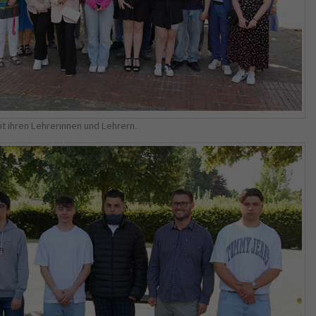
Name
_gid
Anbieter
Google Analytics
Laufzeit
1 Jahr
This cookie is installed by Google Analytics.
The cookie is used to store information of
t ihren Lehrerinnen und Lehrern.
how visitors use a website and helps in
creating an analytics report of how the
Zweck
wbsite is doing. The data collected including
the number visitors, the source where they
have come from, and the pages viisted in an
anonymous form.