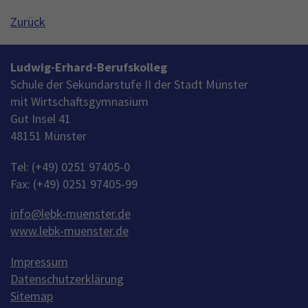
Name
_gid
Zurück
Anbieter
Google Analytics
Ludwig-Erhard-Berufskolleg
Laufzeit
1 Jahr
Schule der Sekundarstufe II der Stadt Münster
mit Wirtschaftsgymnasium
This cookie is installed by Google Analytics.
Gut Insel 41
The cookie is used to store information of
48151 Münster
how visitors use a website and helps in
creating an analytics report of how the
Zweck
Tel: (+49) 0251 97405-0
wbsite is doing. The data collected including
the number visitors, the source where they
Fax: (+49) 0251 97405-99
have come from, and the pages viisted in an
anonymous form.
info
@
lebk-muenster.de
www.lebk-muenster.de
Impressum
Datenschutzerklärung
Sitemap