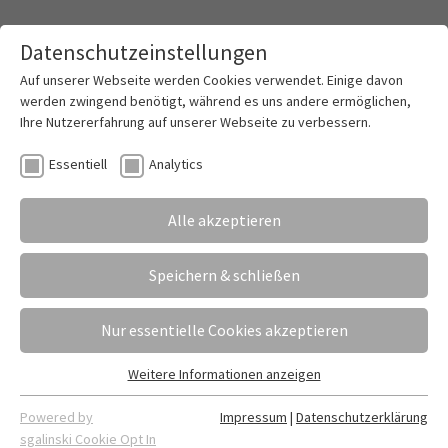
Datenschutzeinstellungen
Toggle mai
Auf unserer Webseite werden Cookies verwendet. Einige davon
werden zwingend benötigt, während es uns andere ermöglichen,
Ihre Nutzererfahrung auf unserer Webseite zu verbessern.
Zeugniskonferenztag am 7. Juli 2026
Essentiell
Analytics
10.06.2026
Erstellt von
Fabian Dietrich
Alle akzeptieren
Am Dienstag, den 7. Juli 2026, findet am Ludwig-
Erhard-Berufskolleg der Zeugniskonferenztag
Speichern & schließen
statt. An diesem Tag wird kein Unterricht erteilt.
Nur essentielle Cookies akzeptieren
Weitere Informationen anzeigen
Essentiell
Essentielle Cookies werden für grundlegende Funktionen der
Powered by
Impressum
|
Datenschutzerklärung
Webseite benötigt. Dadurch ist gewährleistet, dass die
sgalinski Cookie Opt In