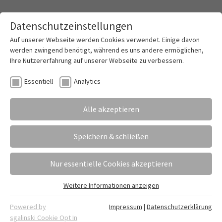
Datenschutzeinstellungen
Toggle mai
Auf unserer Webseite werden Cookies verwendet. Einige davon
werden zwingend benötigt, während es uns andere ermöglichen,
Ihre Nutzererfahrung auf unserer Webseite zu verbessern.
Mit Berufsabschluss und Hochschulreife
Essentiell
Analytics
bestens für die Zukunft gerüstet
Alle akzeptieren
01.07.2026
Erstellt von
Ansgar Sindermann | Fabian Dietrich
Mit einer feierlichen Zeugnisübergabe
Speichern & schließen
verabschiedete das Ludwig-Erhard-Berufskolleg
die Absolventinnen und Absolventen der
Nur essentielle Cookies akzeptieren
Fachoberschule 12 und 13. Im Beisein von Familien,
Freundinnen und Freunden sowie Lehrkräften
Weitere Informationen anzeigen
Essentiell
nahmen die Schülerinnen und Schüler ihre
Essentielle Cookies werden für grundlegende Funktionen der
Abschlusszeugnisse entgegen und feierten den
Powered by
Impressum
|
Datenschutzerklärung
Webseite benötigt. Dadurch ist gewährleistet, dass die
sgalinski Cookie Opt In
erfolgreichen Abschluss eines intensiven