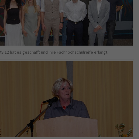
Name
_gid
Anbieter
Google Analytics
Laufzeit
1 Jahr
This cookie is installed by Google Analytics.
S 12 hat es geschafft und ihre Fachhochschulreife erlangt.
The cookie is used to store information of
how visitors use a website and helps in
creating an analytics report of how the
Zweck
wbsite is doing. The data collected including
the number visitors, the source where they
have come from, and the pages viisted in an
anonymous form.