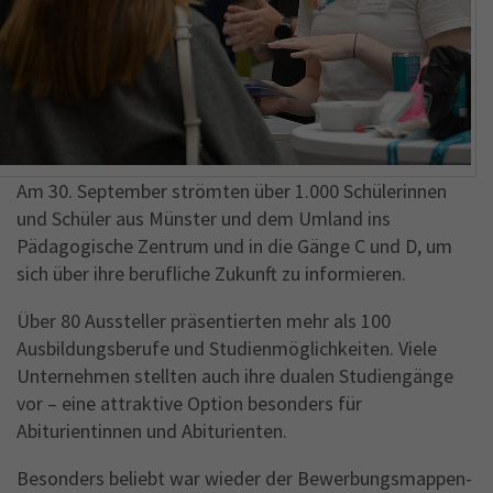
Name
_gid
Anbieter
Google Analytics
Laufzeit
1 Jahr
This cookie is installed by Google Analytics.
Am 30. September strömten über 1.000 Schülerinnen
The cookie is used to store information of
und Schüler aus Münster und dem Umland ins
how visitors use a website and helps in
creating an analytics report of how the
Pädagogische Zentrum und in die Gänge C und D, um
Zweck
wbsite is doing. The data collected including
sich über ihre berufliche Zukunft zu informieren.
the number visitors, the source where they
have come from, and the pages viisted in an
Über 80 Aussteller präsentierten mehr als 100
anonymous form.
Ausbildungsberufe und Studienmöglichkeiten. Viele
Unternehmen stellten auch ihre dualen Studiengänge
vor – eine attraktive Option besonders für
Abiturientinnen und Abiturienten.
Besonders beliebt war wieder der Bewerbungsmappen-