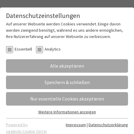
Datenschutzeinstellungen
Toggle mai
Auf unserer Webseite werden Cookies verwendet. Einige davon
werden zwingend benötigt, während es uns andere ermöglichen,
Ihre Nutzererfahrung auf unserer Webseite zu verbessern.
Ausbildungsbörse 2025: Neue Rekorde am
Essentiell
Analytics
LEBK
Alle akzeptieren
30.09.2025
Erstellt von
Fabian Dietrich
Volle Flure, spannende Gespräche und jede Menge
Speichern & schließen
neue Perspektiven: Die Ausbildungsbörse 2025 am
Ludwig-Erhard-Berufskolleg Münster war wieder
Nur essentielle Cookies akzeptieren
ein voller Erfolg!
Weitere Informationen anzeigen
Essentiell
Essentielle Cookies werden für grundlegende Funktionen der
Powered by
Impressum
|
Datenschutzerklärung
Webseite benötigt. Dadurch ist gewährleistet, dass die
sgalinski Cookie Opt In