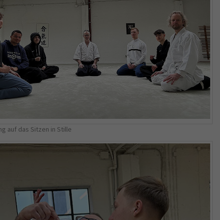
Name
_gid
Anbieter
Google Analytics
Laufzeit
1 Jahr
This cookie is installed by Google Analytics.
The cookie is used to store information of
how visitors use a website and helps in
creating an analytics report of how the
Zweck
wbsite is doing. The data collected including
g auf das Sitzen in Stille
the number visitors, the source where they
have come from, and the pages viisted in an
anonymous form.