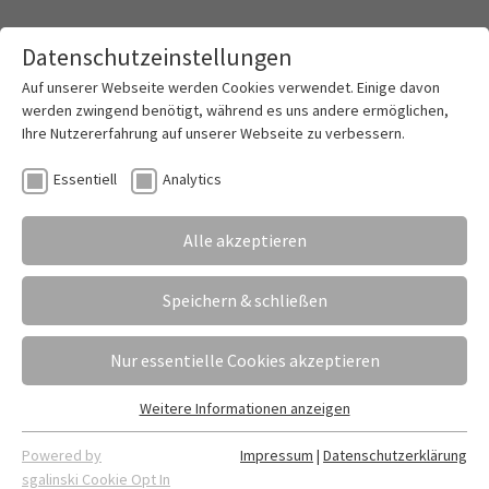
Datenschutzeinstellungen
Toggle mai
Auf unserer Webseite werden Cookies verwendet. Einige davon
werden zwingend benötigt, während es uns andere ermöglichen,
Ihre Nutzererfahrung auf unserer Webseite zu verbessern.
Ein Einblick in die japanische Kampfkunst
Essentiell
Analytics
Aikido
Alle akzeptieren
16.04.2024
Erstellt von
Cai-Leroy Berend (aus H12A)
Cai-Leroy Berend berichtet vom Aikido-Projekt
Speichern & schließen
während der Projektwoche Anfang Februar in der
Höheren Berufsfachschule (HBW).
Nur essentielle Cookies akzeptieren
Weitere Informationen anzeigen
Essentiell
Essentielle Cookies werden für grundlegende Funktionen der
Powered by
Impressum
|
Datenschutzerklärung
Webseite benötigt. Dadurch ist gewährleistet, dass die
sgalinski Cookie Opt In