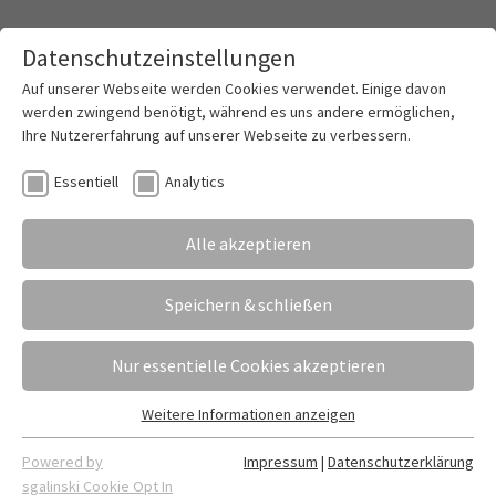
Datenschutzeinstellungen
Toggle mai
Auf unserer Webseite werden Cookies verwendet. Einige davon
werden zwingend benötigt, während es uns andere ermöglichen,
Ihre Nutzererfahrung auf unserer Webseite zu verbessern.
125 Jahre Ludwig Erhard: WG12 beim
Essentiell
Analytics
Wettbewerb "enono=me"
Alle akzeptieren
09.05.2022
Erstellt von
Die Projektgruppe aus der WG12
Anlässlich des 125-jährigen Geburtstags des
Speichern & schließen
ehemaligen Bundeskanzlers Ludwig Erhard und
Namensgebers unserer Schule hat eine
Nur essentielle Cookies akzeptieren
Projektgruppe der WG12, am Wettbewerb für
Wirtschaft und Finanzen von "enono=me"
Weitere Informationen anzeigen
Essentiell
teilgenommen. Hier berichtet die Projektgruppe
Essentielle Cookies werden für grundlegende Funktionen der
über die Arbeit der letzten Monate. Christian
Powered by
Impressum
|
Datenschutzerklärung
Webseite benötigt. Dadurch ist gewährleistet, dass die
sgalinski Cookie Opt In
Sandkuhle und Mechthild Neuhaus betreuten das