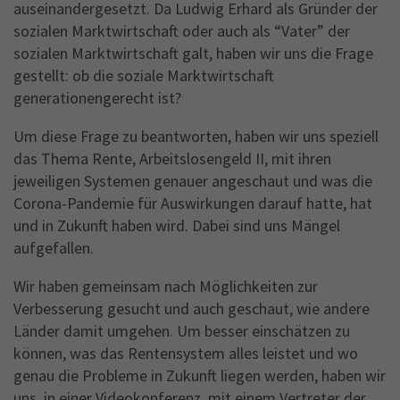
auseinandergesetzt. Da Ludwig Erhard als Gründer der
Name
_gid
sozialen Marktwirtschaft oder auch als “Vater” der
sozialen Marktwirtschaft galt, haben wir uns die Frage
Anbieter
Google Analytics
gestellt: ob die soziale Marktwirtschaft
generationengerecht ist?
Laufzeit
1 Jahr
Um diese Frage zu beantworten, haben wir uns speziell
This cookie is installed by Google Analytics.
das Thema Rente, Arbeitslosengeld II, mit ihren
The cookie is used to store information of
how visitors use a website and helps in
jeweiligen Systemen genauer angeschaut und was die
creating an analytics report of how the
Corona-Pandemie für Auswirkungen darauf hatte, hat
Zweck
wbsite is doing. The data collected including
und in Zukunft haben wird. Dabei sind uns Mängel
the number visitors, the source where they
aufgefallen.
have come from, and the pages viisted in an
anonymous form.
Wir haben gemeinsam nach Möglichkeiten zur
Verbesserung gesucht und auch geschaut, wie andere
Länder damit umgehen. Um besser einschätzen zu
können, was das Rentensystem alles leistet und wo
genau die Probleme in Zukunft liegen werden, haben wir
uns, in einer Videokonferenz, mit einem Vertreter der