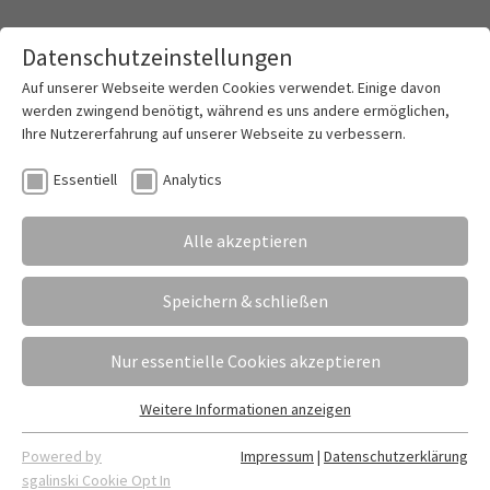
Datenschutzeinstellungen
Toggle mai
Auf unserer Webseite werden Cookies verwendet. Einige davon
werden zwingend benötigt, während es uns andere ermöglichen,
Ihre Nutzererfahrung auf unserer Webseite zu verbessern.
Übernehmen Roboter die Welt?
Essentiell
Analytics
27.02.2024
Erstellt von
Alle akzeptieren
Marietta Meier-Cramm (Text) | Kristin Großmann (Fotos)
Mit diesen und ähnlichen Fragestellungen haben
Speichern & schließen
sich die 20 Schülerinnen, Schüler und
Auszubildenden beschäftigt, die im Dezember
Nur essentielle Cookies akzeptieren
erfolgreich die KMK Fremdsprachenprüfung auf
Englisch abgelegt haben.
Weitere Informationen anzeigen
Essentiell
Essentielle Cookies werden für grundlegende Funktionen der
Powered by
Impressum
|
Datenschutzerklärung
Webseite benötigt. Dadurch ist gewährleistet, dass die
sgalinski Cookie Opt In