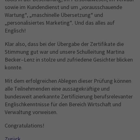
sowie im Kundendienst und um „vorausschauende
Name
_gid
Wartung“, „maschinelle Übersetzung“ und
Anbieter
Google Analytics
„personalisiertes Marketing“. Und das alles auf
Englisch!
Laufzeit
1 Jahr
Klar also, dass bei der Übergabe der Zertifikate die
This cookie is installed by Google Analytics.
Stimmung gut war und unsere Schulleitung Martina
The cookie is used to store information of
Becker–Lenz in stolze und zufriedene Gesichter blicken
how visitors use a website and helps in
konnte.
creating an analytics report of how the
Zweck
wbsite is doing. The data collected including
Mit dem erfolgreichen Ablegen dieser Prüfung können
the number visitors, the source where they
alle Teilnehmenden eine aussagekräftige und
have come from, and the pages viisted in an
bundesweit anerkannte Zertifizierung berufsrelevanter
anonymous form.
Englischkenntnisse für den Bereich Wirtschaft und
Verwaltung vorweisen.
Congratulations!
Zurück