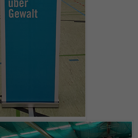
Name
_gid
Anbieter
Google Analytics
Laufzeit
1 Jahr
This cookie is installed by Google Analytics.
The cookie is used to store information of
how visitors use a website and helps in
creating an analytics report of how the
Zweck
wbsite is doing. The data collected including
the number visitors, the source where they
have come from, and the pages viisted in an
anonymous form.