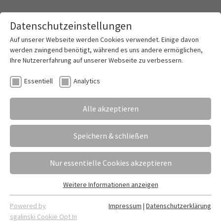
Datenschutzeinstellungen
Toggle mai
Auf unserer Webseite werden Cookies verwendet. Einige davon
werden zwingend benötigt, während es uns andere ermöglichen,
Ihre Nutzererfahrung auf unserer Webseite zu verbessern.
Unterrichtsthema Gewalt besonders
Essentiell
Analytics
aufgearbeitet
Alle akzeptieren
24.11.2023
Erstellt von
Gunja Schau | Fabian Dietrich
In dieser Woche wurde am LEBK das Thema
Speichern & schließen
"Gewalt" aufgegriffen. Eine Gruppe von fünf
Personen konfrontierte die Schüler*innen des
Nur essentielle Cookies akzeptieren
Wirtschaftsgymnasiums und der Höheren
Handelsschule (Klassen 11 und 12) durch
Weitere Informationen anzeigen
Essentiell
persönliche Berichte mit verschiedenen
Essentielle Cookies werden für grundlegende Funktionen der
Gewalttaten, die in der Realität erlebt wurden -
Powered by
Impressum
|
Datenschutzerklärung
Webseite benötigt. Dadurch ist gewährleistet, dass die
sgalinski Cookie Opt In
Schlägereien, Rechtsextremismus, Suizid, Mobbing