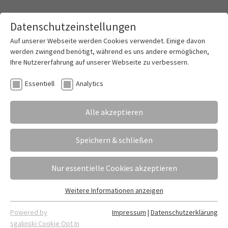
Datenschutzeinstellungen
Toggle mai
Auf unserer Webseite werden Cookies verwendet. Einige davon
werden zwingend benötigt, während es uns andere ermöglichen,
Ihre Nutzererfahrung auf unserer Webseite zu verbessern.
Zeigen Sie Ihre Stärken – holen Sie sich das
Essentiell
Analytics
KMK-Fremdsprachenzertifikat!
Alle akzeptieren
05.12.2025
Erstellt von
Fabian Dietrich
Die nächsten KMK-Prüfungen stehen bevor – haben
Speichern & schließen
Sie sich schon angemeldet? Wenn Sie Englisch,
Spanisch, Französisch, Niederländisch oder
Nur essentielle Cookies akzeptieren
Russisch sprechen und zeigen wollen, dass Sie
Fremdsprachen nicht nur im Unterricht, sondern
Weitere Informationen anzeigen
Essentiell
auch im Berufsalltag sicher beherrschen, dann ist
Essentielle Cookies werden für grundlegende Funktionen der
das KMK-Fremdsprachenzertifikat genau das
Powered by
Impressum
|
Datenschutzerklärung
Webseite benötigt. Dadurch ist gewährleistet, dass die
sgalinski Cookie Opt In
Richtige für Sie!