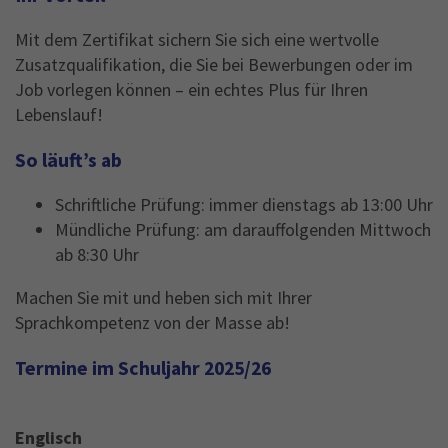
Name
_gid
Mit dem Zertifikat sichern Sie sich eine wertvolle
Zusatzqualifikation, die Sie bei Bewerbungen oder im
Anbieter
Google Analytics
Job vorlegen können – ein echtes Plus für Ihren
Laufzeit
1 Jahr
Lebenslauf!
This cookie is installed by Google Analytics.
So läuft’s ab
The cookie is used to store information of
how visitors use a website and helps in
Schriftliche Prüfung: immer dienstags ab 13:00 Uhr
creating an analytics report of how the
Mündliche Prüfung: am darauffolgenden Mittwoch
Zweck
wbsite is doing. The data collected including
ab 8:30 Uhr
the number visitors, the source where they
have come from, and the pages viisted in an
Machen Sie mit und heben sich mit Ihrer
anonymous form.
Sprachkompetenz von der Masse ab!
Termine im Schuljahr 2025/26
Englisch