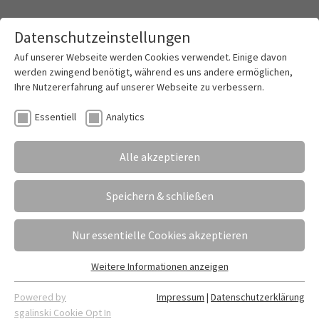
Datenschutzeinstellungen
Toggle mai
Auf unserer Webseite werden Cookies verwendet. Einige davon
werden zwingend benötigt, während es uns andere ermöglichen,
Ihre Nutzererfahrung auf unserer Webseite zu verbessern.
Online-Marketing trifft Schule
Essentiell
Analytics
02.09.2025
Erstellt von
Angela Heine | Judith Schmitz
Alle akzeptieren
Handys raus, Ideen rein, Spot on. Schüler*innen aus
dem E-Commerce drehen Reels für echte Kunden.
Speichern & schließen
Nur essentielle Cookies akzeptieren
Weitere Informationen anzeigen
Essentiell
Essentielle Cookies werden für grundlegende Funktionen der
Powered by
Impressum
|
Datenschutzerklärung
Webseite benötigt. Dadurch ist gewährleistet, dass die
sgalinski Cookie Opt In