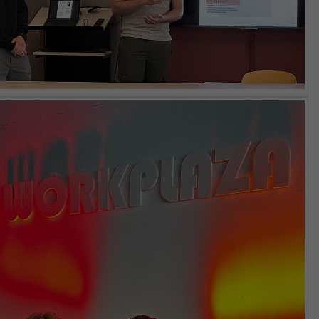
Name
_gid
Anbieter
Google Analytics
Laufzeit
1 Jahr
This cookie is installed by Google Analytics.
The cookie is used to store information of
how visitors use a website and helps in
creating an analytics report of how the
Zweck
wbsite is doing. The data collected including
the number visitors, the source where they
have come from, and the pages viisted in an
anonymous form.