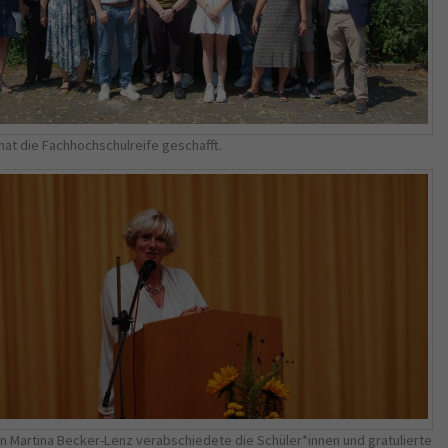
Name
_gid
Anbieter
Google Analytics
Laufzeit
1 Jahr
hat die Fachhochschulreife geschafft.
This cookie is installed by Google Analytics.
The cookie is used to store information of
how visitors use a website and helps in
creating an analytics report of how the
Zweck
wbsite is doing. The data collected including
the number visitors, the source where they
have come from, and the pages viisted in an
anonymous form.
in Martina Becker-Lenz verabschiedete die Schüler*innen und gratulierte