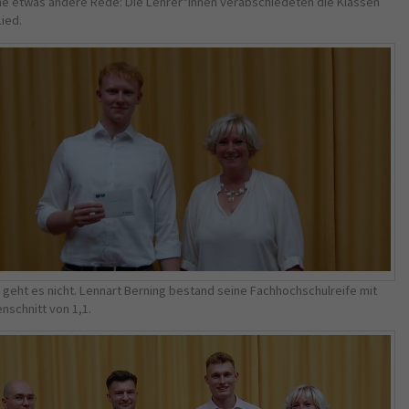
ne etwas andere Rede: Die Lehrer*innen verabschiedeten die Klassen
ied.
 geht es nicht. Lennart Berning bestand seine Fachhochschulreife mit
nschnitt von 1,1.