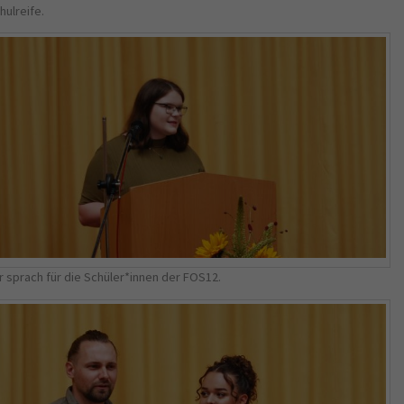
hulreife.
r sprach für die Schüler*innen der FOS12.