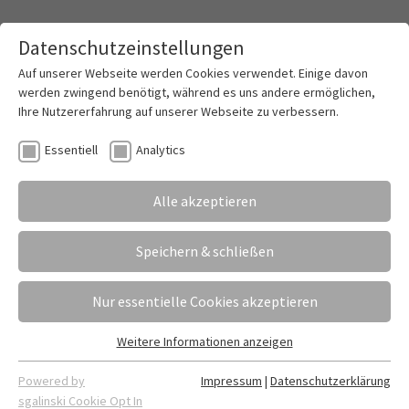
Datenschutzeinstellungen
Toggle mai
Auf unserer Webseite werden Cookies verwendet. Einige davon
werden zwingend benötigt, während es uns andere ermöglichen,
Ihre Nutzererfahrung auf unserer Webseite zu verbessern.
Verabschiedung in der FOS: Nach der
Essentiell
Analytics
Berufsausbildung erfolgreich zur
Hochschulreife
Alle akzeptieren
27.06.2024
Erstellt von
Ansgar Sindermann
Speichern & schließen
Die Fachhochschulreife oder das Abitur zu haben ist
eine gute Sache – benötigt man sie doch z.B. als
Nur essentielle Cookies akzeptieren
Zulassung für ein Studium. Genau diese
Qualifikation fehlte unseren Absolvent*innen der
Weitere Informationen anzeigen
Essentiell
FOS, und so drückten sie nach ihrer
Essentielle Cookies werden für grundlegende Funktionen der
Berufsausbildung nochmal für ein Jahr die
Powered by
Impressum
|
Datenschutzerklärung
Webseite benötigt. Dadurch ist gewährleistet, dass die
sgalinski Cookie Opt In
Schulbank.