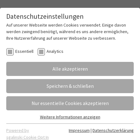
Datenschutzeinstellungen
Toggle mai
Auf unserer Webseite werden Cookies verwendet. Einige davon
werden zwingend benötigt, während es uns andere ermöglichen,
Ihre Nutzererfahrung auf unserer Webseite zu verbessern.
Demokratie stärken – Projekttag und Dialog
Essentiell
Analytics
mit politischen Gästen
Alle akzeptieren
03.07.2025
Erstellt von
Fabian Dietrich
Wie steht es um unsere Demokratie? Und was
Speichern & schließen
können wir tun, um sie zu schützen? Diesen
spannenden und zugleich hochaktuellen Fragen
Nur essentielle Cookies akzeptieren
widmete sich unsere Jahrgangsstufe 12 des
Wirtschaftsgymnasiums mit Politiklehrerin Gunja
Weitere Informationen anzeigen
Essentiell
Schau im Rahmen eines besonderen Projekttages.
Essentielle Cookies werden für grundlegende Funktionen der
Über 100 Schülerinnen und Schüler tauchten dabei
Powered by
Impressum
|
Datenschutzerklärung
Webseite benötigt. Dadurch ist gewährleistet, dass die
sgalinski Cookie Opt In
tief in die Welt von Autokratien und Demokratien