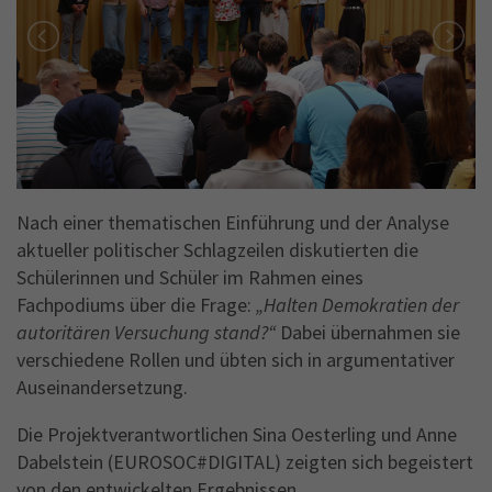
Name
_gid
Anbieter
Google Analytics
Laufzeit
1 Jahr
This cookie is installed by Google Analytics.
The cookie is used to store information of
how visitors use a website and helps in
Nach einer thematischen Einführung und der Analyse
creating an analytics report of how the
aktueller politischer Schlagzeilen diskutierten die
Zweck
wbsite is doing. The data collected including
Schülerinnen und Schüler im Rahmen eines
the number visitors, the source where they
Fachpodiums über die Frage:
„Halten Demokratien der
have come from, and the pages viisted in an
autoritären Versuchung stand?“
Dabei übernahmen sie
anonymous form.
verschiedene Rollen und übten sich in argumentativer
Auseinandersetzung.
Die Projektverantwortlichen Sina Oesterling und Anne
Dabelstein (EUROSOC#DIGITAL) zeigten sich begeistert
von den entwickelten Ergebnissen.