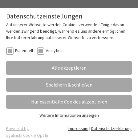
Datenschutzeinstellungen
Toggle mai
Auf unserer Webseite werden Cookies verwendet. Einige davon
werden zwingend benötigt, während es uns andere ermöglichen,
Ihre Nutzererfahrung auf unserer Webseite zu verbessern.
Blutspendeaktion: Hohe Spendenbereitschaft
Essentiell
Analytics
31.10.2023
Erstellt von
Kristin Großmann | Fabian Dietrich
Alle akzeptieren
Die erste Blutspendeaktion an unserer Schule war
ein voller Erfolg. Das Deutsche Rote Kreuz freute
Speichern & schließen
sich über die besonders hohe Spendenbereitschaft
unserer Schülerinnen und Schüler.
Nur essentielle Cookies akzeptieren
Weitere Informationen anzeigen
Essentiell
Essentielle Cookies werden für grundlegende Funktionen der
Powered by
Impressum
|
Datenschutzerklärung
Webseite benötigt. Dadurch ist gewährleistet, dass die
sgalinski Cookie Opt In