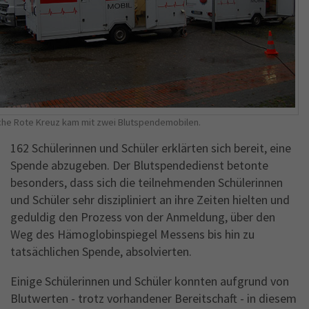
Name
_gid
Anbieter
Google Analytics
Laufzeit
1 Jahr
This cookie is installed by Google Analytics.
The cookie is used to store information of
he Rote Kreuz kam mit zwei Blutspendemobilen.
how visitors use a website and helps in
162 Schülerinnen und Schüler erklärten sich bereit, eine
creating an analytics report of how the
Zweck
Spende abzugeben. Der Blutspendedienst betonte
wbsite is doing. The data collected including
besonders, dass sich die teilnehmenden Schülerinnen
the number visitors, the source where they
have come from, and the pages viisted in an
und Schüler sehr diszipliniert an ihre Zeiten hielten und
anonymous form.
geduldig den Prozess von der Anmeldung, über den
Weg des Hämoglobinspiegel Messens bis hin zu
tatsächlichen Spende, absolvierten.
Einige Schülerinnen und Schüler konnten aufgrund von
Blutwerten - trotz vorhandener Bereitschaft - in diesem