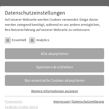
Datenschutzeinstellungen
Toggle mai
Auf unserer Webseite werden Cookies verwendet. Einige davon
werden zwingend benötigt, während es uns andere ermöglichen,
Ihre Nutzererfahrung auf unserer Webseite zu verbessern.
Kauffrau/-mann im Groß- und
Essentiell
Analytics
Außenhandelsmanagement
Alle akzeptieren
Speichern & schließen
Nur essentielle Cookies akzeptieren
Weitere Informationen anzeigen
Essentiell
Essentielle Cookies werden für grundlegende Funktionen der
Powered by
Impressum
|
Datenschutzerklärung
Webseite benötigt. Dadurch ist gewährleistet, dass die
sgalinski Cookie Opt In