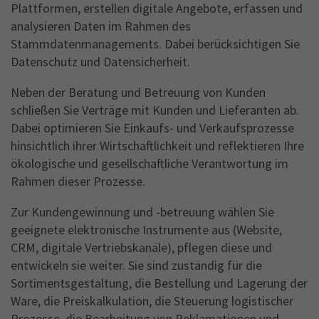
Plattformen, erstellen digitale Angebote, erfassen und
Name
_gid
analysieren Daten im Rahmen des
Stammdatenmanagements. Dabei berücksichtigen Sie
Anbieter
Google Analytics
Datenschutz und Datensicherheit.
Laufzeit
1 Jahr
Neben der Beratung und Betreuung von Kunden
schließen Sie Verträge mit Kunden und Lieferanten ab.
This cookie is installed by Google Analytics.
The cookie is used to store information of
Dabei optimieren Sie Einkaufs- und Verkaufsprozesse
how visitors use a website and helps in
hinsichtlich ihrer Wirtschaftlichkeit und reflektieren Ihre
creating an analytics report of how the
ökologische und gesellschaftliche Verantwortung im
Zweck
wbsite is doing. The data collected including
Rahmen dieser Prozesse.
the number visitors, the source where they
have come from, and the pages viisted in an
Zur Kundengewinnung und -betreuung wählen Sie
anonymous form.
geeignete elektronische Instrumente aus (Website,
CRM, digitale Vertriebskanäle), pflegen diese und
entwickeln sie weiter. Sie sind zuständig für die
Sortimentsgestaltung, die Bestellung und Lagerung der
Ware, die Preiskalkulation, die Steuerung logistischer
Prozesse, die Bearbeitung von Reklamationen und