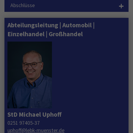
+
Abschlüsse
Abteilungsleitung | Automobil |
Einzelhandel | Großhandel
StD Michael Uphoff
0251 97405-37
uphoff
@
lebk-muenster.de